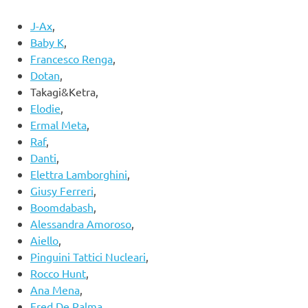
J-Ax
,
Baby K
,
Francesco Renga
,
Dotan
,
Takagi&Ketra,
Elodie
,
Ermal Meta
,
Raf
,
Danti
,
Elettra Lamborghini
,
Giusy Ferreri
,
Boomdabash
,
Alessandra Amoroso
,
Aiello
,
Pinguini Tattici Nucleari
,
Rocco Hunt
,
Ana Mena
,
Fred De Palma
,