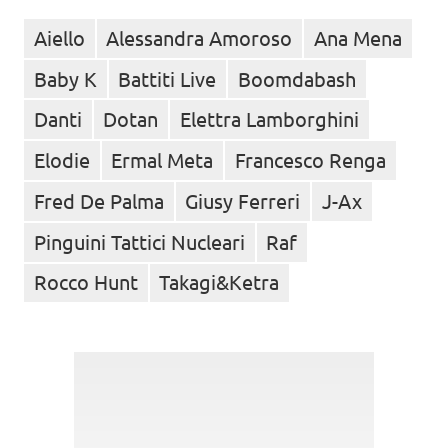
Aiello
Alessandra Amoroso
Ana Mena
Baby K
Battiti Live
Boomdabash
Danti
Dotan
Elettra Lamborghini
Elodie
Ermal Meta
Francesco Renga
Fred De Palma
Giusy Ferreri
J-Ax
Pinguini Tattici Nucleari
Raf
Rocco Hunt
Takagi&Ketra