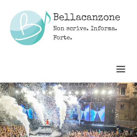
Skip
to
Bellacanzone
content
Non scrive. Informa.
Forte.
MENU