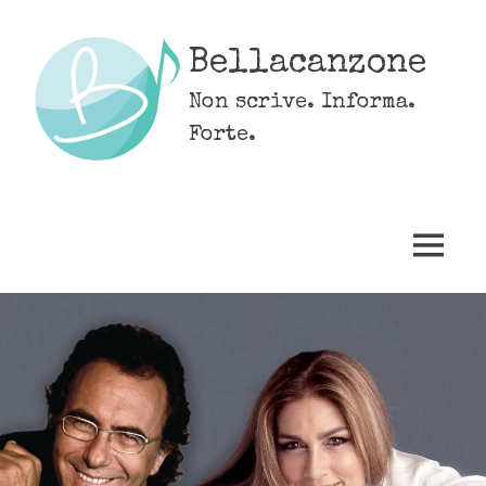
Skip
to
Bellacanzone
content
Non scrive. Informa.
Forte.
MENU