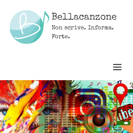
Skip
to
Bellacanzone
content
Non scrive. Informa.
Forte.
MENU