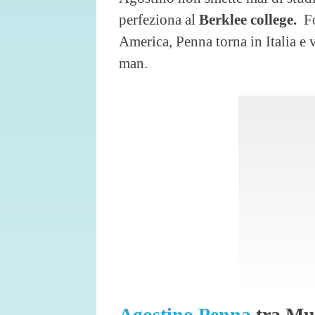
perfeziona al
Berklee college.
Fo
America, Penna torna in Italia e 
man.
Agostino Penna
tra Mus