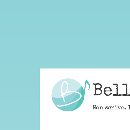
Skip
to
content
Bel
Non scrive. 