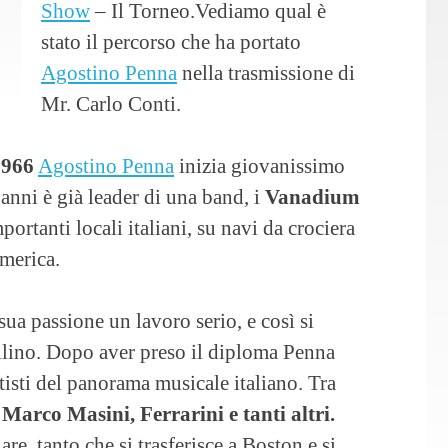
Show
– Il Torneo.Vediamo qual è
stato il percorso che ha portato
Agostino Penna
nella trasmissione di
Mr. Carlo Conti.
1966
Agostino Penna
inizia giovanissimo
 anni è già leader di una band, i
Vanadium
portanti locali italiani, su navi da crociera
America.
sua passione un lavoro serio, e così si
llino. Dopo aver preso il diploma Penna
tisti del panorama musicale italiano. Tra
arco Masini, Ferrarini e tanti altri.
e, tanto che si trasferisce a Boston e si