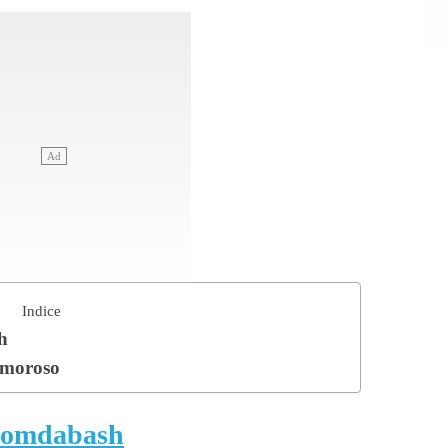
Indice
h
Amoroso
omdabash