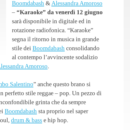
Boomdabash
&
Alessandra Amoroso
–
“Karaoke” da venerdì 12 giugno
sarà disponibile in digitale ed in
rotazione radiofonica. “Karaoke”
segna il ritorno in musica in grande
stile dei
Boomdabash
consolidando
al contempo l’avvincente sodalizio
lessandra Amoroso
.
bo Salentino
” anche questo brano si
 perfetto stile reggae – pop. Un pezzo di
inconfondibile grinta che da sempre
ei
Boomdabash
sta proprio nel saper
soul,
drum & bass
e hip hop.