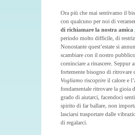
Ora più che mai sentivamo il bi
con qualcuno per noi di veramen
di richiamare la nostra amica
periodo molto difficile, di restriz
Nonostante quest’estate si annun
scambiare
c
on il nostro pubblic
cominciare a rinascere. Seppur 
fortemente bisogno di ritrovare 
Vogliamo
riscopr
ire
il calore e l
fondamentale ritrovare la gioia d
grado di aiutarci, facendoci sen
spirito di far ballare, non import
lasciarsi trasportare dalle vibraz
di regalarci.