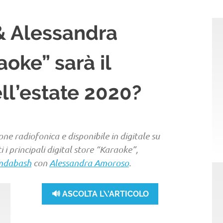
 Alessandra
oke” sarà il
ll’estate 2020?
ne radiofonica e disponibile in digitale su
i i principali digital store “Karaoke”,
mdabash
con
Alessandra Amoroso
.
🔊 ASCOLTA L\'ARTICOLO