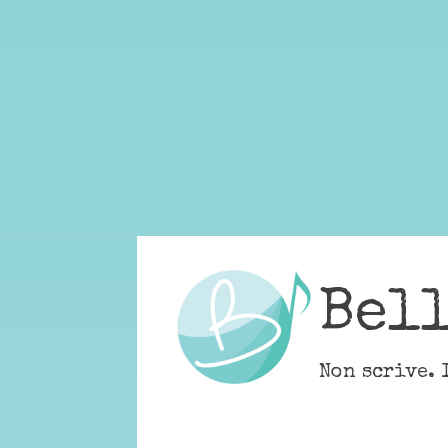
Skip
to
content
Bel
Non scrive. 