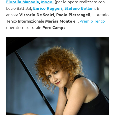
Fiorella Mannoia
,
Mogol
(per le opere realizzate con
Lucio Battisti),
Enrico Ruggeri
,
Stefano Bollani
. E
ancora
Vittorio De Scalzi, Paolo Pietrangeli
, il premio
Tenco Internazionale
Marisa Monte
e il
Premio Tenco
operatore culturale
Pere Camps
.