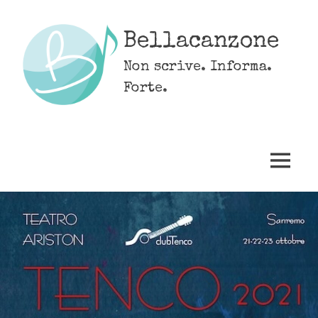
Skip
to
Bellacanzone
content
Non scrive. Informa.
Forte.
MENU