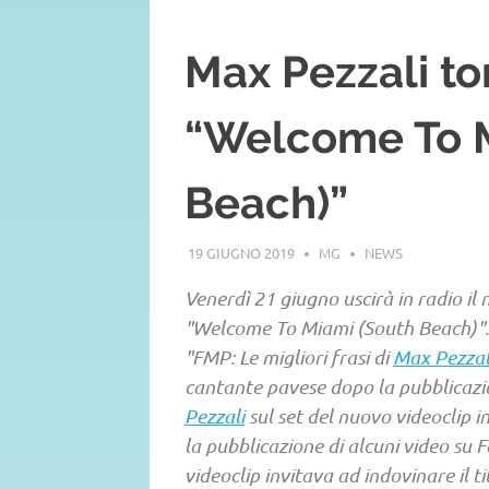
Max Pezzali to
“Welcome To M
Beach)”
19 GIUGNO 2019
MG
NEWS
Venerdì 21 giugno uscirà in radio il
"Welcome To Miami (South Beach)". A
"FMP: Le migliori frasi di
Max Pezzal
cantante pavese dopo la pubblicazio
Pezzali
sul set del nuovo videoclip i
la pubblicazione di alcuni video su 
videoclip invitava ad indovinare il ti