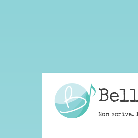
Skip
to
content
Bel
Non scrive. 