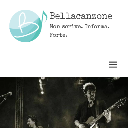
Skip
to
Bellacanzone
content
Non scrive. Informa.
Forte.
MENU