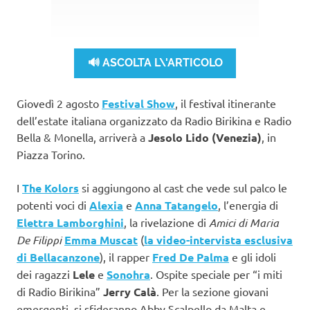
🔊 ASCOLTA L\'ARTICOLO
Giovedì 2 agosto
Festival Show
, il festival itinerante
dell’estate italiana organizzato da Radio Birikina e Radio
Bella & Monella, arriverà a
Jesolo Lido (Venezia)
, in
Piazza Torino.
I
The Kolors
si aggiungono al cast che vede sul palco le
potenti voci di
Alexia
e
Anna Tatangelo
, l’energia di
Elettra Lamborghini
, la rivelazione di
Amici di Maria
De Filippi
Emma Muscat
(
la video-intervista esclusiva
di Bellacanzone
), il rapper
Fred De Palma
e gli idoli
dei ragazzi
Lele
e
Sonohra
. Ospite speciale per “i miti
di Radio Birikina”
Jerry Calà
. Per la sezione giovani
emergenti, si sfideranno Abby Scalpello da Malta e