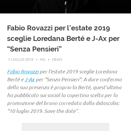
Fabio Rovazzi per l’estate 2019
sceglie Loredana Berté e J-Ax per
“Senza Pensieri”
1 LUGLIO 2019
MG
NEWS
Fabio Rovazzi
per l'estate 2019 sceglie Loredana
Berté e
J-Ax
per "Senza Pensieri". A dare conferma
della sua presenza è proprio la Bertè, quest’ultima
ha pubblicato sui social la copertina scelta per la
promozione del brano corredata dalla didascalia:
"10 luglio 2019. Save the date“.