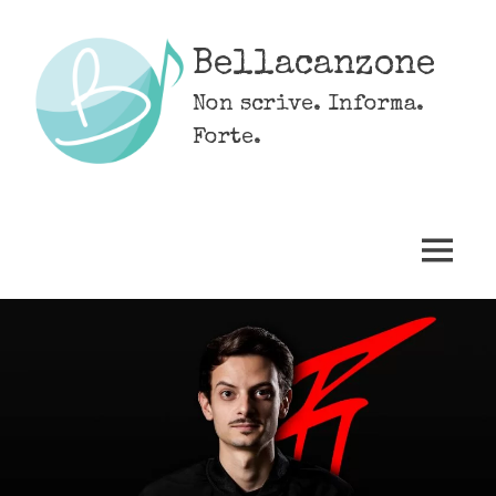
Skip
to
Bellacanzone
content
Non scrive. Informa.
Forte.
MENU