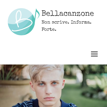
Skip
to
Bellacanzone
content
Non scrive. Informa.
Forte.
MENU