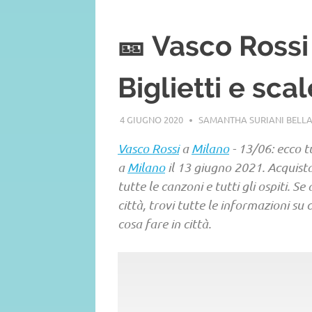
🎫 Vasco Rossi
Biglietti e sca
4 GIUGNO 2020
SAMANTHA SURIANI BELL
Vasco Rossi
a
Milano
- 13/06: ecco t
a
Milano
il 13 giugno 2021. Acquista 
tutte le canzoni e tutti gli ospiti. S
città, trovi tutte le informazioni s
cosa fare in città.