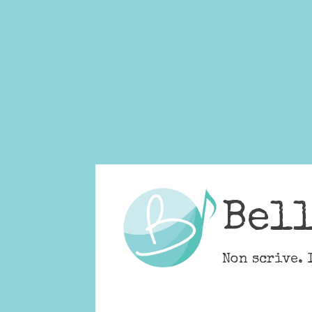
Skip
to
content
Bel
Non scrive. 