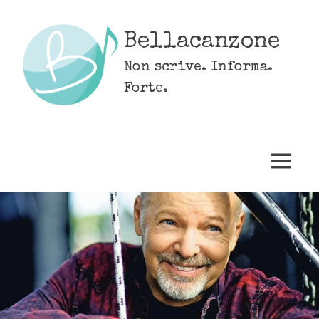
Skip
to
Bellacanzone
content
Non scrive. Informa.
Forte.
MENU