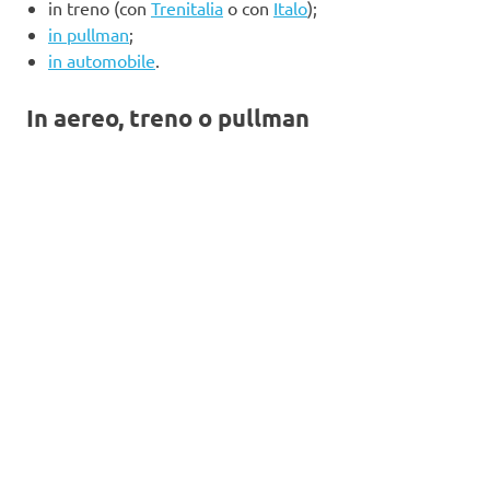
in treno (con
Trenitalia
o con
Italo
);
in pullman
;
in automobile
.
In aereo, treno o pullman