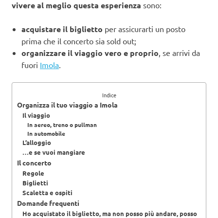
vivere al meglio questa esperienza
sono:
acquistare il biglietto
per assicurarti un posto
prima che il concerto sia sold out;
organizzare il viaggio vero e proprio
, se arrivi da
fuori
Imola
.
Indice
Organizza il tuo viaggio a Imola
Il viaggio
In aereo, treno o pullman
In automobile
L’alloggio
…e se vuoi mangiare
Il concerto
Regole
Biglietti
Scaletta e ospiti
Domande frequenti
Ho acquistato il biglietto, ma non posso più andare, posso