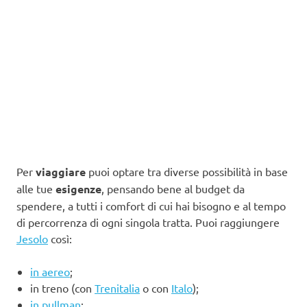
Per
viaggiare
puoi optare tra diverse possibilità in base
alle tue
esigenze
, pensando bene al budget da
spendere, a tutti i comfort di cui hai bisogno e al tempo
di percorrenza di ogni singola tratta. Puoi raggiungere
Jesolo
così:
in aereo
;
in treno (con
Trenitalia
o con
Italo
);
in pullman
;