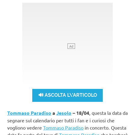
🔊 ASCOLTA L\'ARTICOLO
Tommaso Paradiso
a
Jesolo
– 18/04
, questa la data da
segnare sul calendario per tutti i fan e i curiosi che
vogliono vedere
Tommaso Paradiso
in concerto. Questa
data fa parte del tour di
Tommaso Paradiso
che toccherà