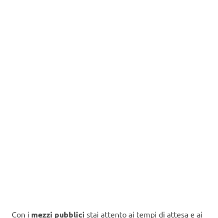
Con i
mezzi pubblici
stai attento ai tempi di attesa e ai