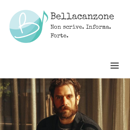
Skip
to
Bellacanzone
content
Non scrive. Informa.
Forte.
MENU