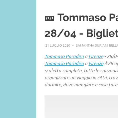
🎫 Tommaso Pa
28/04 - Bigliet
21 LUGLIO 2020
SAMANTHA SURIANI BEL
Tommaso Paradiso
a
Firenze
- 28/04
Tommaso Paradiso
a
Firenze
il 28 a
scaletta completa, tutte le canzoni e t
organizzare un viaggio in città, tro
dormire, dove mangiare e cosa fare i