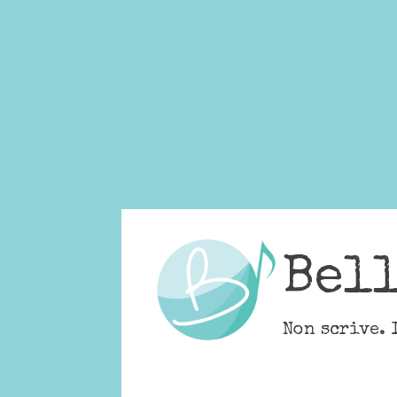
Skip
to
content
Bel
Non scrive. 