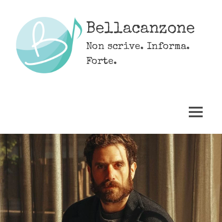
Skip
to
Bellacanzone
content
Non scrive. Informa.
Forte.
MENU