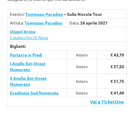
Evento:
Tommaso Paradiso
– Sulle Nuvole Tour
Artista:
Tommaso Paradiso
Data:
26 aprile 2021
Unipol Arena
Casalecchio Di Reno
Biglietti
Parterre in Piedi
Intero
€ 43,70
I Anello Est-Ovest
Intero
€ 57,50
Numerato
II Anello Est-Ovest
Intero
€ 51,75
Numerato
Gradinata Sud Numerata
Intero
€ 41,40
Vai a TicketOne