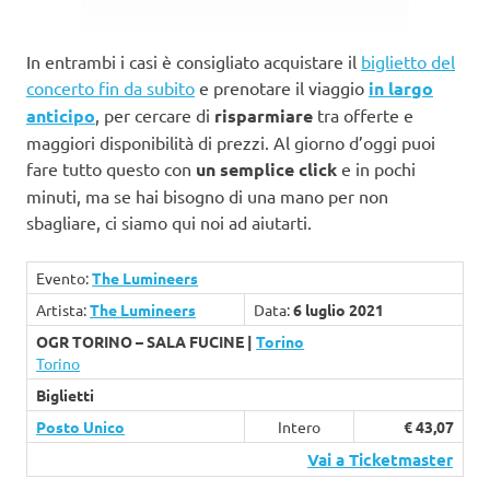
In entrambi i casi è consigliato acquistare il
biglietto del
concerto fin da subito
e prenotare il viaggio
in largo
anticipo
, per cercare di
risparmiare
tra offerte e
maggiori disponibilità di prezzi. Al giorno d’oggi puoi
fare tutto questo con
un semplice click
e in pochi
minuti, ma se hai bisogno di una mano per non
sbagliare, ci siamo qui noi ad aiutarti.
Evento:
The Lumineers
Artista:
The Lumineers
Data:
6 luglio 2021
OGR TORINO – SALA FUCINE |
Torino
Torino
Biglietti
Posto Unico
Intero
€ 43,07
Vai a Ticketmaster