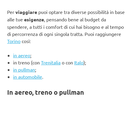
Per
viaggiare
puoi optare tra diverse possibilità in base
alle tue
esigenze
, pensando bene al budget da
spendere, a tutti i comfort di cui hai bisogno e al tempo
di percorrenza di ogni singola tratta. Puoi raggiungere
Torino
così:
in aereo
;
in treno (con
Trenitalia
o con
Italo
);
in pullman
;
in automobile
.
In aereo, treno o pullman