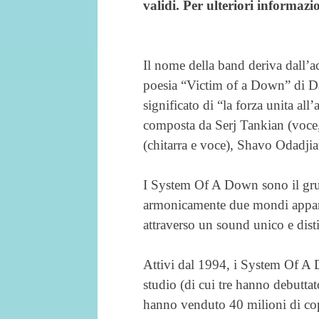
validi. Per ulteriori informazi
Il nome della band deriva dall’a
poesia “Victim of a Down” di D
significato di “la forza unita al
composta da Serj Tankian (voce, 
(chitarra e voce), Shavo Odadjia
I System Of A Down sono il gr
armonicamente due mondi appare
attraverso un sound unico e dist
Attivi dal 1994, i System Of A
studio (di cui tre hanno debutta
hanno venduto 40 milioni di copi