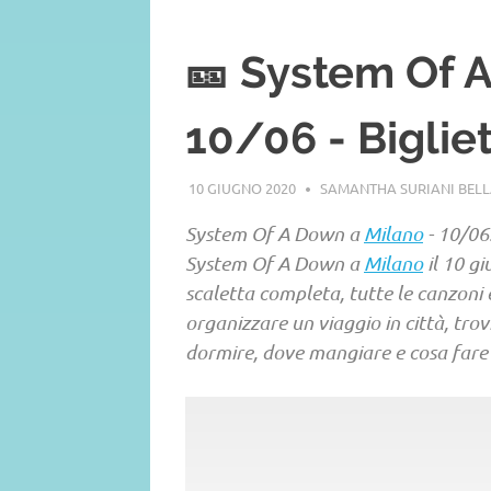
🎫 System Of 
10/06 - Bigliet
10 GIUGNO 2020
SAMANTHA SURIANI BEL
System Of A Down a
Milano
- 10/06:
System Of A Down a
Milano
il 10 gi
scaletta completa, tutte le canzoni e t
organizzare un viaggio in città, tro
dormire, dove mangiare e cosa fare i