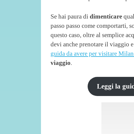
Se hai paura di
dimenticare
qual
passo passo come comportarti, sop
questo caso, oltre al semplice acq
devi anche prenotare il viaggio 
guida da avere per visitare Mila
viaggio
.
Leggi la gui