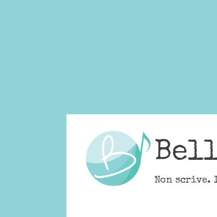
Skip
to
content
Bel
Non scrive. 