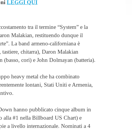
oni
LEGGI QUI
ccostamento tra il termine “System” e la
aron Malakian, restituendo dunque il
l’arte”. La band armeno-californiana è
tastiere, chitarra), Daron Malakian
n (basso, cori) e John Dolmayan (batteria).
uppo heavy metal che ha combinato
ntemente lontani, Stati Uniti e Armenia,
intivo.
 Down hanno pubblicato cinque album in
to alla #1 nella Billboard US Chart) e
e a livello internazionale. Nominati a 4