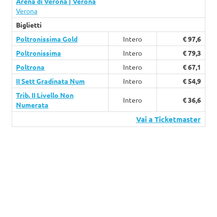
Arena di Verona | Verona
Verona
Biglietti
Poltronissima Gold
Intero
€ 97,6
Poltronissima
Intero
€ 79,3
Poltrona
Intero
€ 67,1
II Sett Gradinata Num
Intero
€ 54,9
Trib. II Livello Non
Intero
€ 36,6
Numerata
Vai a Ticketmaster