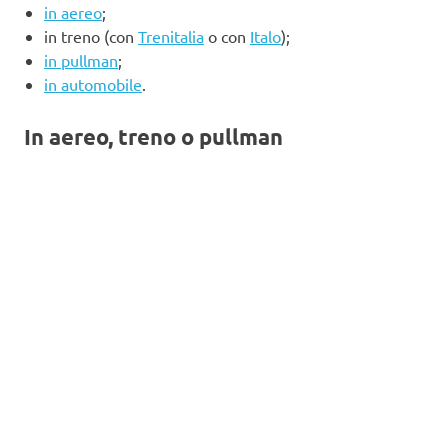
in aereo
;
in treno (con
Trenitalia
o con
Italo
);
in pullman
;
in automobile
.
In aereo, treno o pullman