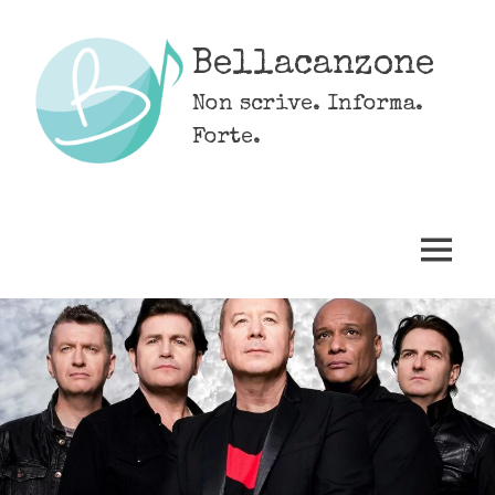
Skip
to
Bellacanzone
content
Non scrive. Informa.
Forte.
MENU