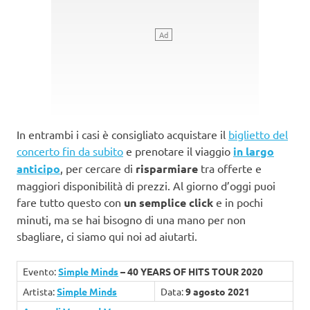
In entrambi i casi è consigliato acquistare il
biglietto del
concerto fin da subito
e prenotare il viaggio
in largo
anticipo
, per cercare di
risparmiare
tra offerte e
maggiori disponibilità di prezzi. Al giorno d’oggi puoi
fare tutto questo con
un semplice click
e in pochi
minuti, ma se hai bisogno di una mano per non
sbagliare, ci siamo qui noi ad aiutarti.
Evento:
Simple Minds
– 40 YEARS OF HITS TOUR 2020
Artista:
Simple Minds
Data:
9 agosto 2021