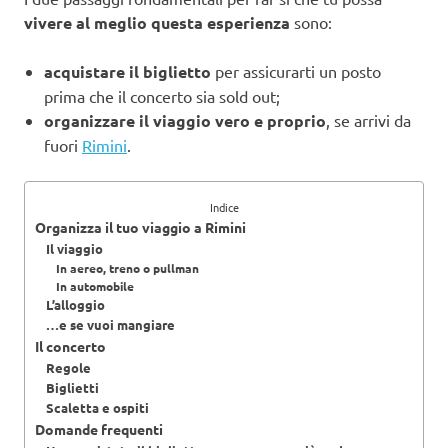
vivere al meglio questa esperienza
sono:
acquistare il biglietto
per assicurarti un posto
prima che il concerto sia sold out;
organizzare il viaggio vero e proprio
, se arrivi da
fuori
Rimini
.
Indice
Organizza il tuo viaggio a Rimini
Il viaggio
In aereo, treno o pullman
In automobile
L’alloggio
…e se vuoi mangiare
Il concerto
Regole
Biglietti
Scaletta e ospiti
Domande frequenti