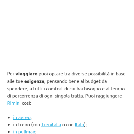
Per
viaggiare
puoi optare tra diverse possibilità in base
alle tue
esigenze
, pensando bene al budget da
spendere, a tutti i comfort di cui hai bisogno e al tempo
di percorrenza di ogni singola tratta. Puoi raggiungere
Rimini
così:
in aereo
;
in treno (con
Trenitalia
o con
Italo
);
in pullman
;