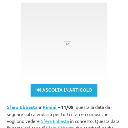
🔊 ASCOLTA L\'ARTICOLO
Sfera Ebbasta
a
Rimini
– 11/09
, questa la data da
segnare sul calendario per tutti i fan e i curiosi che
vogliono vedere
Sfera Ebbasta
in concerto. Questa data
fa parte del tour di
Sfera Ebbasta
che toccherà anche