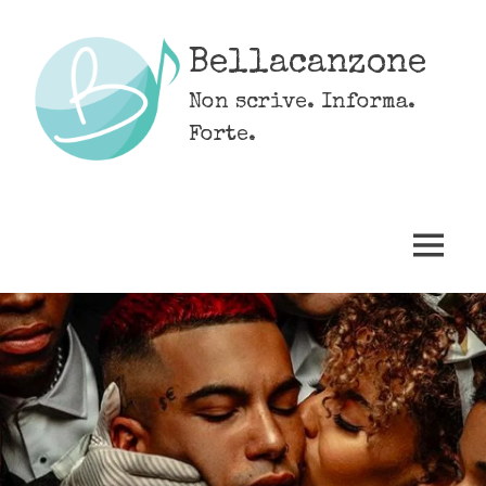
Skip
to
Bellacanzone
content
Non scrive. Informa.
Forte.
MENU