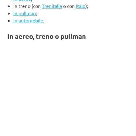
in treno (con
Trenitalia
o con
Italo
);
in pullman
;
in automobile
.
In aereo, treno o pullman