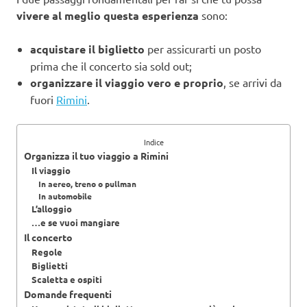
vivere al meglio questa esperienza
sono:
acquistare il biglietto
per assicurarti un posto
prima che il concerto sia sold out;
organizzare il viaggio vero e proprio
, se arrivi da
fuori
Rimini
.
Indice
Organizza il tuo viaggio a Rimini
Il viaggio
In aereo, treno o pullman
In automobile
L’alloggio
…e se vuoi mangiare
Il concerto
Regole
Biglietti
Scaletta e ospiti
Domande frequenti