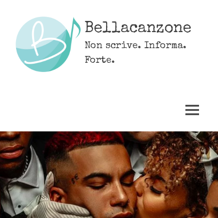
Skip
to
Bellacanzone
content
Non scrive. Informa.
Forte.
MENU