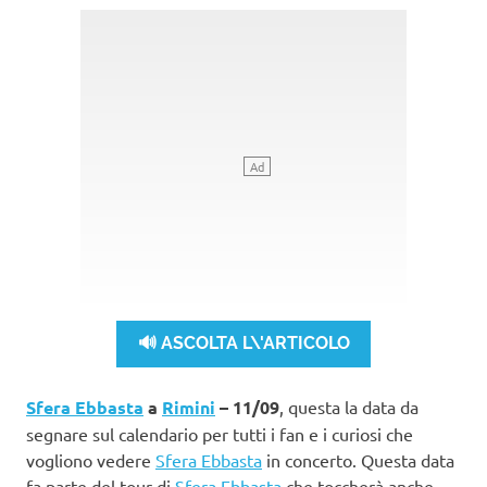
🔊 ASCOLTA L\'ARTICOLO
Sfera Ebbasta
a
Rimini
– 11/09
, questa la data da
segnare sul calendario per tutti i fan e i curiosi che
vogliono vedere
Sfera Ebbasta
in concerto. Questa data
fa parte del tour di
Sfera Ebbasta
che toccherà anche