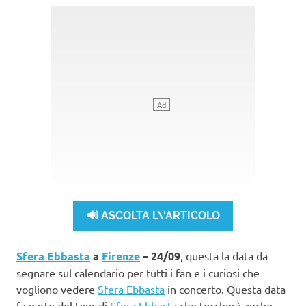
🔊 ASCOLTA L\'ARTICOLO
Sfera Ebbasta
a
Firenze
– 24/09
, questa la data da
segnare sul calendario per tutti i fan e i curiosi che
vogliono vedere
Sfera Ebbasta
in concerto. Questa data
fa parte del tour di
Sfera Ebbasta
che toccherà anche