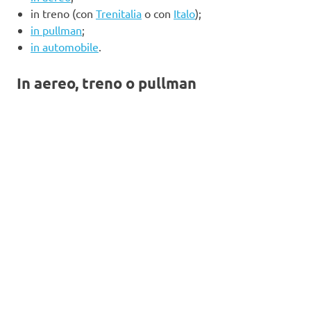
in treno (con
Trenitalia
o con
Italo
);
in pullman
;
in automobile
.
In aereo, treno o pullman