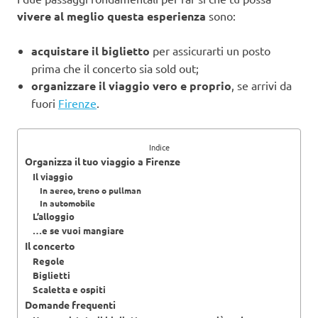
vivere al meglio questa esperienza
sono:
acquistare il biglietto
per assicurarti un posto
prima che il concerto sia sold out;
organizzare il viaggio vero e proprio
, se arrivi da
fuori
Firenze
.
Indice
Organizza il tuo viaggio a Firenze
Il viaggio
In aereo, treno o pullman
In automobile
L’alloggio
…e se vuoi mangiare
Il concerto
Regole
Biglietti
Scaletta e ospiti
Domande frequenti