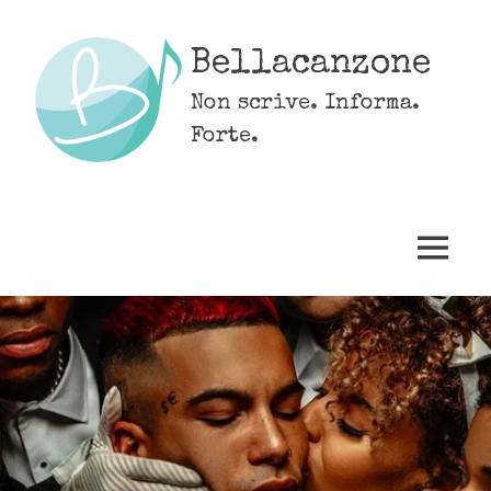
Skip
to
Bellacanzone
content
Non scrive. Informa.
Forte.
MENU