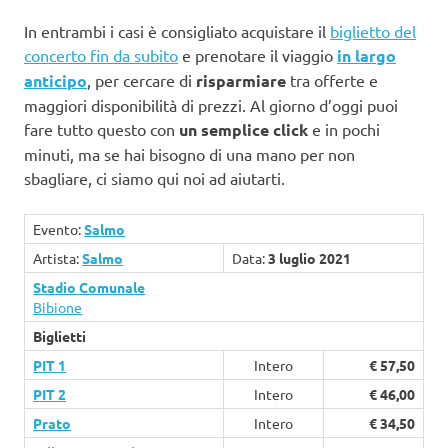
In entrambi i casi è consigliato acquistare il
biglietto del
concerto fin da subito
e prenotare il viaggio
in largo
anticipo
, per cercare di
risparmiare
tra offerte e
maggiori disponibilità di prezzi. Al giorno d’oggi puoi
fare tutto questo con
un semplice click
e in pochi
minuti, ma se hai bisogno di una mano per non
sbagliare, ci siamo qui noi ad aiutarti.
Evento:
Salmo
Artista:
Salmo
Data:
3 luglio 2021
Stadio Comunale
Bibione
Biglietti
PIT 1
Intero
€ 57,50
PIT 2
Intero
€ 46,00
Prato
Intero
€ 34,50