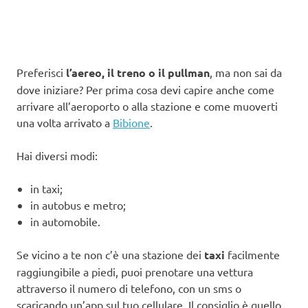
Preferisci
l’aereo, il treno o il pullman
, ma non sai da
dove iniziare? Per prima cosa devi capire anche come
arrivare all’aeroporto o alla stazione e come muoverti
una volta arrivato a
Bibione
.
Hai diversi modi:
in taxi;
in autobus e metro;
in automobile.
Se vicino a te non c’è una stazione dei
taxi
facilmente
raggiungibile a piedi, puoi prenotare una vettura
attraverso il numero di telefono, con un sms o
scaricando un’app sul tuo cellulare. Il consiglio è quello