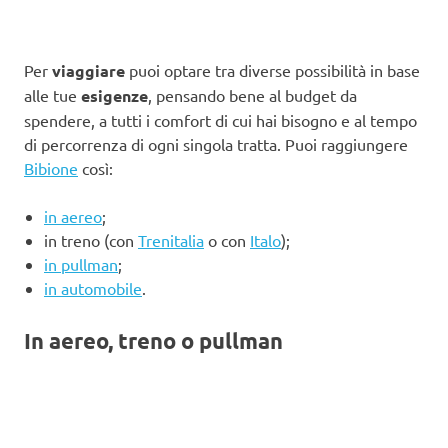
Per
viaggiare
puoi optare tra diverse possibilità in base
alle tue
esigenze
, pensando bene al budget da
spendere, a tutti i comfort di cui hai bisogno e al tempo
di percorrenza di ogni singola tratta. Puoi raggiungere
Bibione
così:
in aereo
;
in treno (con
Trenitalia
o con
Italo
);
in pullman
;
in automobile
.
In aereo, treno o pullman