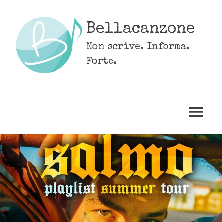
Skip
to
Bellacanzone
content
Non scrive. Informa.
Forte.
MENU