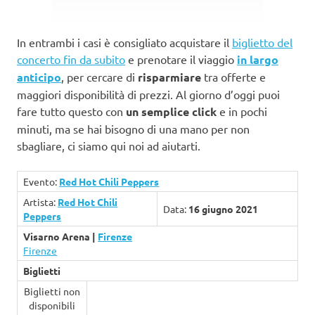
In entrambi i casi è consigliato acquistare il
biglietto del
concerto fin da subito
e prenotare il viaggio
in largo
anticipo
, per cercare di
risparmiare
tra offerte e
maggiori disponibilità di prezzi. Al giorno d’oggi puoi
fare tutto questo con
un semplice click
e in pochi
minuti, ma se hai bisogno di una mano per non
sbagliare, ci siamo qui noi ad aiutarti.
Evento:
Red Hot Chili Peppers
Artista:
Red Hot Chili
Data:
16 giugno 2021
Peppers
Visarno Arena |
Firenze
Firenze
Biglietti
Biglietti non
disponibili