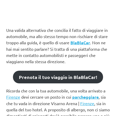
Una valida alternativa che concilia il fatto di viaggiare in
automobile, ma allo stesso tempo non rischiare di stare
troppo alla guida, è quello di usare
BlaBlaCar
. Non ne
hai mai sentito parlare? Si tratta di una piattaforma che
mette in contatto automobilisti e passeggeri che
viaggiano nella stessa direzione.
Prenota il tuo viaggio in BlaBlaCar!
Ricorda che con la tua automobile, una volta arrivato a
Firenze
devi cercare un posto in cui
parcheggiare
, sia
che tu vada in direzione Visarno Arena |
Firenze
, sia in
quella del tuo hotel. A proposito di albergo, non ci siamo
dimenticati di spiegarti dov’è possibile passare una o più