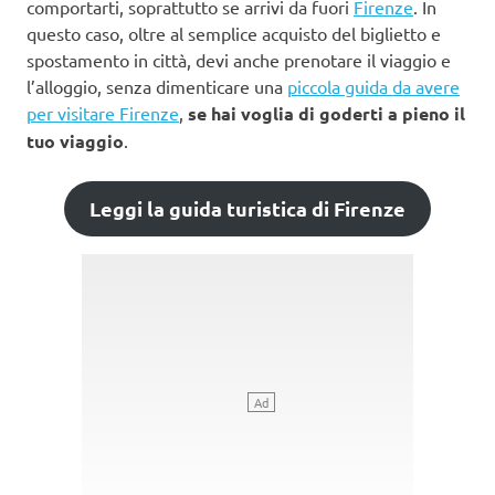
comportarti, soprattutto se arrivi da fuori
Firenze
. In
questo caso, oltre al semplice acquisto del biglietto e
spostamento in città, devi anche prenotare il viaggio e
l’alloggio, senza dimenticare una
piccola guida da avere
per visitare Firenze
,
se hai voglia di goderti a pieno il
tuo viaggio
.
Leggi la guida turistica di Firenze