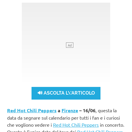
🔊 ASCOLTA L\'ARTICOLO
Red Hot Chili Peppers
a
Firenze
– 16/06
, questa la
data da segnare sul calendario per tutti i fan e i curiosi
che vogliono vedere i
Red Hot Chili Peppers
in concerto.
Questa è l’unica data del tour dei
Red Hot Chili Peppers
,