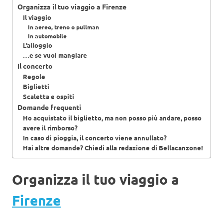
Organizza il tuo viaggio a Firenze
Il viaggio
In aereo, treno o pullman
In automobile
L’alloggio
…e se vuoi mangiare
Il concerto
Regole
Biglietti
Scaletta e ospiti
Domande frequenti
Ho acquistato il biglietto, ma non posso più andare, posso
avere il rimborso?
In caso di pioggia, il concerto viene annullato?
Hai altre domande? Chiedi alla redazione di Bellacanzone!
Organizza il tuo viaggio a
Firenze