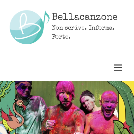
Skip
to
Bellacanzone
content
Non scrive. Informa.
Forte.
MENU