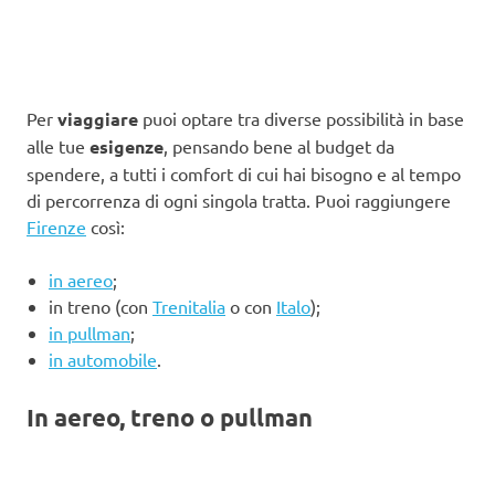
Per
viaggiare
puoi optare tra diverse possibilità in base
alle tue
esigenze
, pensando bene al budget da
spendere, a tutti i comfort di cui hai bisogno e al tempo
di percorrenza di ogni singola tratta. Puoi raggiungere
Firenze
così:
in aereo
;
in treno (con
Trenitalia
o con
Italo
);
in pullman
;
in automobile
.
In aereo, treno o pullman