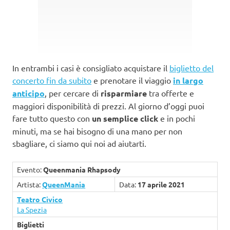
In entrambi i casi è consigliato acquistare il
biglietto del
concerto fin da subito
e prenotare il viaggio
in largo
anticipo
, per cercare di
risparmiare
tra offerte e
maggiori disponibilità di prezzi. Al giorno d’oggi puoi
fare tutto questo con
un semplice click
e in pochi
minuti, ma se hai bisogno di una mano per non
sbagliare, ci siamo qui noi ad aiutarti.
Evento:
Queenmania Rhapsody
Artista:
QueenMania
Data:
17 aprile 2021
Teatro Civico
La Spezia
Biglietti