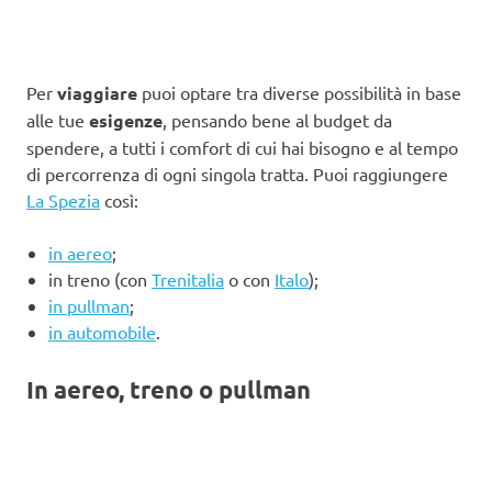
Per
viaggiare
puoi optare tra diverse possibilità in base
alle tue
esigenze
, pensando bene al budget da
spendere, a tutti i comfort di cui hai bisogno e al tempo
di percorrenza di ogni singola tratta. Puoi raggiungere
La Spezia
così:
in aereo
;
in treno (con
Trenitalia
o con
Italo
);
in pullman
;
in automobile
.
In aereo, treno o pullman