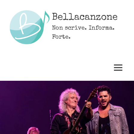
Skip
to
Bellacanzone
content
Non scrive. Informa.
Forte.
MENU