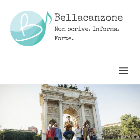
Skip
to
Bellacanzone
content
Non scrive. Informa.
Forte.
MENU