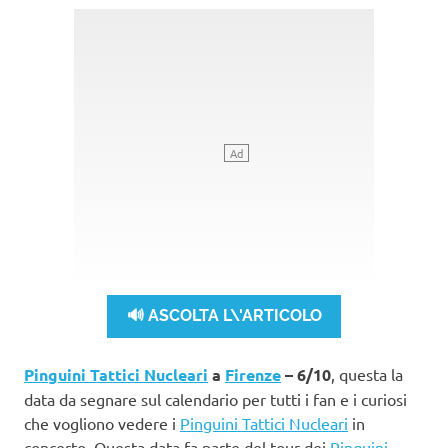
🔊 ASCOLTA L\'ARTICOLO
Pinguini Tattici Nucleari
a
Firenze
– 6/10
, questa la
data da segnare sul calendario per tutti i fan e i curiosi
che vogliono vedere i
Pinguini Tattici Nucleari
in
concerto. Questa data fa parte del tour dei
Pinguini