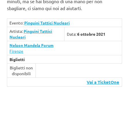
minuti, ma se hai bisogno di una mano per non
sbagliare, ci siamo qui noi ad aiutarti.
Evento:
Pinguini Tattici Nucleari
Artista:
Pinguini Tattici
Data:
6 ottobre 2021
Nucleari
Nelson Mandela Forum
Firenze
Biglietti
Biglietti non
disponibili
Vai a TicketOne