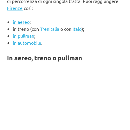
di percorrenza di ogni singola tratta. Puoi raggiungere
Firenze
così:
in aereo
;
in treno (con
Trenitalia
o con
Italo
);
in pullman
;
in automobile
.
In aereo, treno o pullman