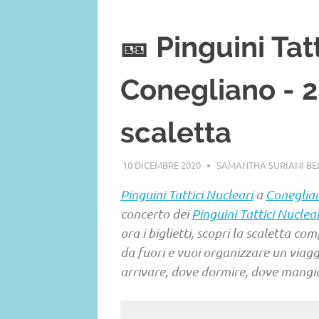
🎫 Pinguini Tat
Conegliano - 25
scaletta
10 DICEMBRE 2020
SAMANTHA SURIANI B
Pinguini Tattici Nucleari
a
Coneglia
concerto dei
Pinguini Tattici Nuclear
ora i biglietti, scopri la scaletta comp
da fuori e vuoi organizzare un viaggi
arrivare, dove dormire, dove mangiar