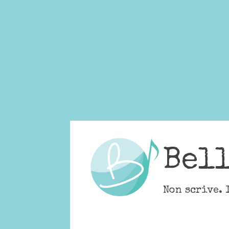
Skip
to
content
Bel
Non scrive. 