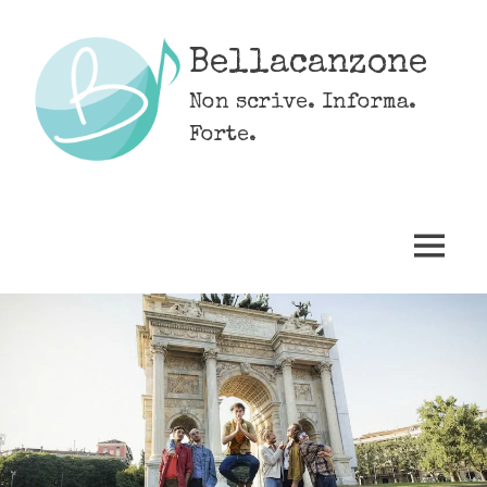
Skip
to
Bellacanzone
content
Non scrive. Informa.
Forte.
MENU