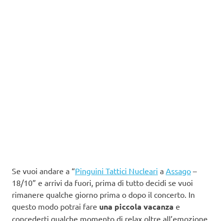
Se vuoi andare a “
Pinguini Tattici Nucleari
a
Assago
–
18/10” e arrivi da fuori, prima di tutto decidi se vuoi
rimanere qualche giorno prima o dopo il concerto. In
questo modo potrai fare
una piccola vacanza
e
concederti qualche momento di relax oltre all’emozione