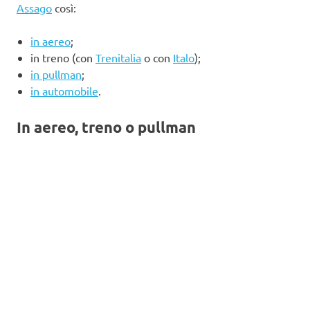
Assago
così:
in aereo
;
in treno (con
Trenitalia
o con
Italo
);
in pullman
;
in automobile
.
In aereo, treno o pullman