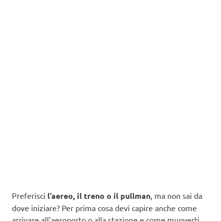
Preferisci
l’aereo, il treno o il pullman
, ma non sai da
dove iniziare? Per prima cosa devi capire anche come
arrivare all’aeroporto o alla stazione e come muoverti