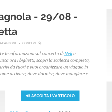
agnola - 29/08 -
letta
LACANZONE
CONCERTI 🎤
te le informazioni sul concerto di
Nek
a
sta ora i biglietti, scopri la scaletta completa,
e arrivi da fuori e vuoi organizzare un viaggio in
u come arrivare, dove dormire, dove mangiare e
🔊 ASCOLTA L\'ARTICOLO