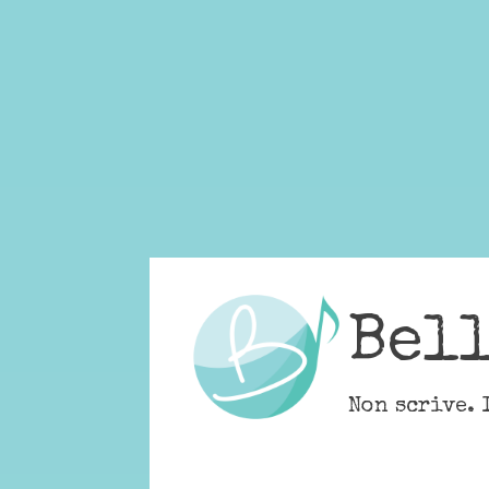
Skip
to
content
Bel
Non scrive. 