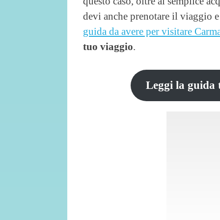
questo caso, oltre al semplice acq
devi anche prenotare il viaggio 
guida da avere per visitare Carm
tuo viaggio
.
Leggi la guida