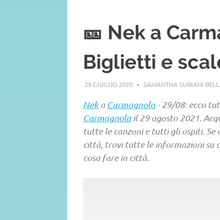
🎫 Nek a Carm
Biglietti e sca
29 GIUGNO 2020
SAMANTHA SURIANI BEL
Nek
a
Carmagnola
- 29/08: ecco tut
Carmagnola
il 29 agosto 2021. Acqui
tutte le canzoni e tutti gli ospiti. S
città, trovi tutte le informazioni s
cosa fare in città.