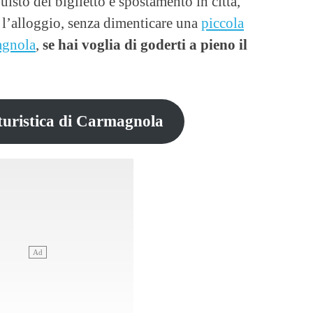
uisto del biglietto e spostamento in città,
e l’alloggio, senza dimenticare una
piccola
agnola
,
se hai voglia di goderti a pieno il
 turistica di Carmagnola