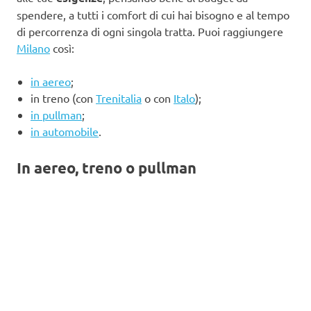
spendere, a tutti i comfort di cui hai bisogno e al tempo
di percorrenza di ogni singola tratta. Puoi raggiungere
Milano
così:
in aereo
;
in treno (con
Trenitalia
o con
Italo
);
in pullman
;
in automobile
.
In aereo, treno o pullman