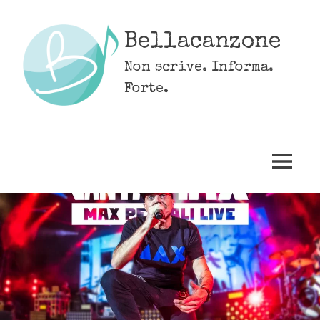
Skip
to
Bellacanzone
content
Non scrive. Informa.
Forte.
MENU