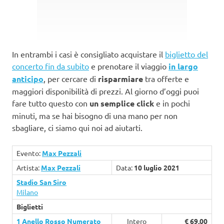
In entrambi i casi è consigliato acquistare il
biglietto del
concerto fin da subito
e prenotare il viaggio
in largo
anticipo
, per cercare di
risparmiare
tra offerte e
maggiori disponibilità di prezzi. Al giorno d’oggi puoi
fare tutto questo con
un semplice click
e in pochi
minuti, ma se hai bisogno di una mano per non
sbagliare, ci siamo qui noi ad aiutarti.
Evento:
Max Pezzali
Artista:
Max Pezzali
Data:
10 luglio 2021
Stadio San Siro
Milano
Biglietti
1 Anello Rosso Numerato
Intero
€ 69,00