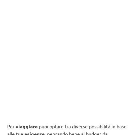
Per
viaggiare
puoi optare tra diverse possibilità in base
alle tue
esigenze
, pensando bene al budget da