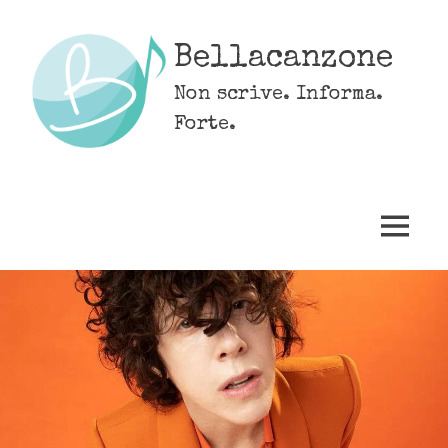
Skip
to
Bellacanzone
content
Non scrive. Informa.
Forte.
MENU