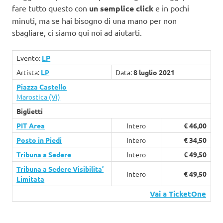
fare tutto questo con
un semplice click
e in pochi
minuti, ma se hai bisogno di una mano per non
sbagliare, ci siamo qui noi ad aiutarti.
Evento:
LP
Artista:
LP
Data:
8 luglio 2021
Piazza Castello
Marostica (Vi)
Biglietti
PIT Area
Intero
€ 46,00
Posto in Piedi
Intero
€ 34,50
Tribuna a Sedere
Intero
€ 49,50
Tribuna a Sedere Visibilita’
Intero
€ 49,50
Limitata
Vai a TicketOne