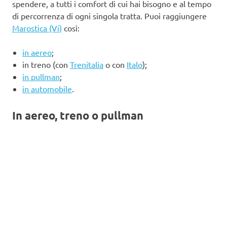
spendere, a tutti i comfort di cui hai bisogno e al tempo
di percorrenza di ogni singola tratta. Puoi raggiungere
Marostica (Vi)
così:
in aereo
;
in treno (con
Trenitalia
o con
Italo
);
in pullman
;
in automobile
.
In aereo, treno o pullman