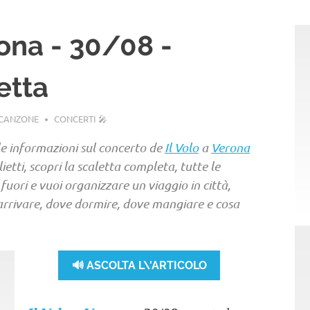
rona - 30/08 -
letta
ACANZONE
CONCERTI 🎤
le informazioni sul concerto de
Il Volo
a
Verona
ietti, scopri la scaletta completa, tutte le
a fuori e vuoi organizzare un viaggio in città,
 arrivare, dove dormire, dove mangiare e cosa
🔊 ASCOLTA L\'ARTICOLO