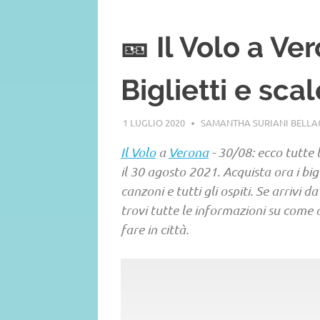
🎫 Il Volo a Ve
Biglietti e sca
1 LUGLIO 2020
SAMANTHA SURIANI BELL
Il Volo
a
Verona
- 30/08: ecco tutte 
il 30 agosto 2021. Acquista ora i bigl
canzoni e tutti gli ospiti. Se arrivi d
trovi tutte le informazioni su come
fare in città.