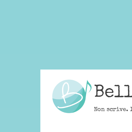
Skip
to
content
Bel
Non scrive. 