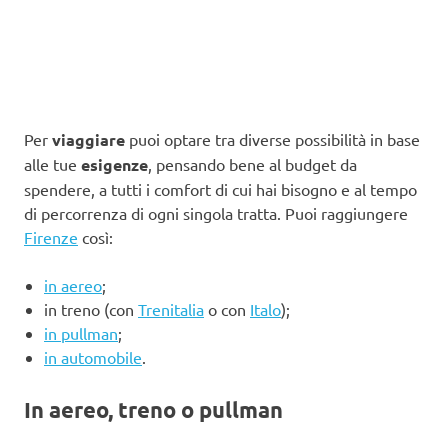
Per
viaggiare
puoi optare tra diverse possibilità in base
alle tue
esigenze
, pensando bene al budget da
spendere, a tutti i comfort di cui hai bisogno e al tempo
di percorrenza di ogni singola tratta. Puoi raggiungere
Firenze
così:
in aereo
;
in treno (con
Trenitalia
o con
Italo
);
in pullman
;
in automobile
.
In aereo, treno o pullman