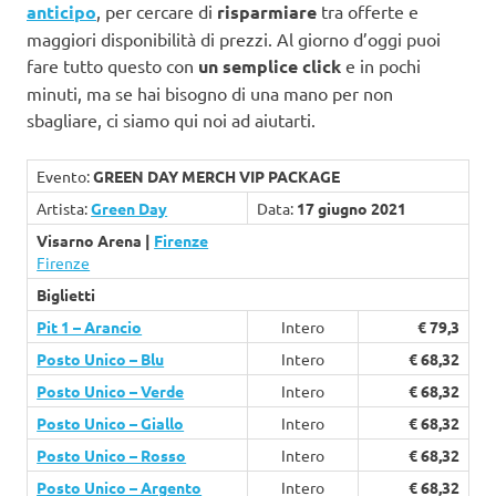
anticipo
, per cercare di
risparmiare
tra offerte e
maggiori disponibilità di prezzi. Al giorno d’oggi puoi
fare tutto questo con
un semplice click
e in pochi
minuti, ma se hai bisogno di una mano per non
sbagliare, ci siamo qui noi ad aiutarti.
Evento:
GREEN DAY MERCH VIP PACKAGE
Artista:
Green Day
Data:
17 giugno 2021
Visarno Arena |
Firenze
Firenze
Biglietti
Pit 1 – Arancio
Intero
€ 79,3
Posto Unico – Blu
Intero
€ 68,32
Posto Unico – Verde
Intero
€ 68,32
Posto Unico – Giallo
Intero
€ 68,32
Posto Unico – Rosso
Intero
€ 68,32
Posto Unico – Argento
Intero
€ 68,32