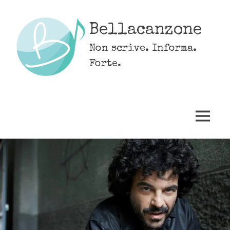
Skip
to
Bellacanzone
content
Non scrive. Informa.
Forte.
MENU