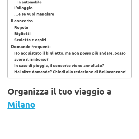
In automobile
L’alloggio
…e se vuoi mangiare
Il concerto
Regole
Biglietti
Scaletta e ospiti
Domande frequenti
Ho acquistato il biglietto, ma non posso più andare, posso
avere il rimborso?
In caso di pioggia, il concerto viene annullato?
Hai altre domande? Chiedi alla redazione di Bellacanzone!
Organizza il tuo viaggio a
Milano