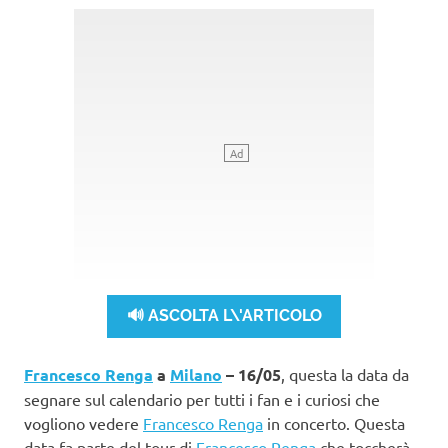
🔊 ASCOLTA L\'ARTICOLO
Francesco Renga
a
Milano
– 16/05
, questa la data da
segnare sul calendario per tutti i fan e i curiosi che
vogliono vedere
Francesco Renga
in concerto. Questa
data fa parte del tour di
Francesco Renga
che toccherà