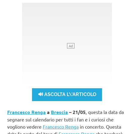
🔊 ASCOLTA L\'ARTICOLO
Francesco Renga
a
Brescia
– 21/05
, questa la data da
segnare sul calendario per tutti i fan e i curiosi che
vogliono vedere
Francesco Renga
in concerto. Questa
data fa parte del tour di
Francesco Renga
che toccherà