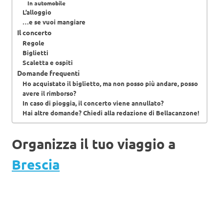
In automobile
L’alloggio
…e se vuoi mangiare
Il concerto
Regole
Biglietti
Scaletta e ospiti
Domande frequenti
Ho acquistato il biglietto, ma non posso più andare, posso
avere il rimborso?
In caso di pioggia, il concerto viene annullato?
Hai altre domande? Chiedi alla redazione di Bellacanzone!
Organizza il tuo viaggio a
Brescia