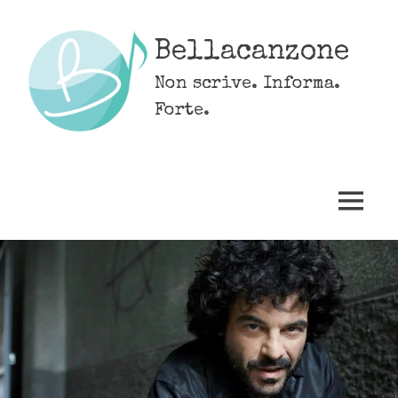
Skip
to
Bellacanzone
content
Non scrive. Informa.
Forte.
MENU