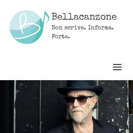
Skip
to
Bellacanzone
content
Non scrive. Informa.
Forte.
MENU