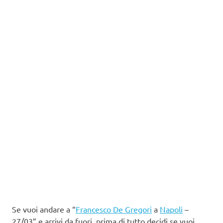
Se vuoi andare a “
Francesco De Gregori
a
Napoli
–
27/03” e arrivi da fuori, prima di tutto decidi se vuoi