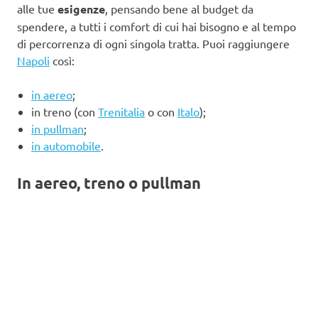
alle tue
esigenze
, pensando bene al budget da
spendere, a tutti i comfort di cui hai bisogno e al tempo
di percorrenza di ogni singola tratta. Puoi raggiungere
Napoli
così:
in aereo
;
in treno (con
Trenitalia
o con
Italo
);
in pullman
;
in automobile
.
In aereo, treno o pullman