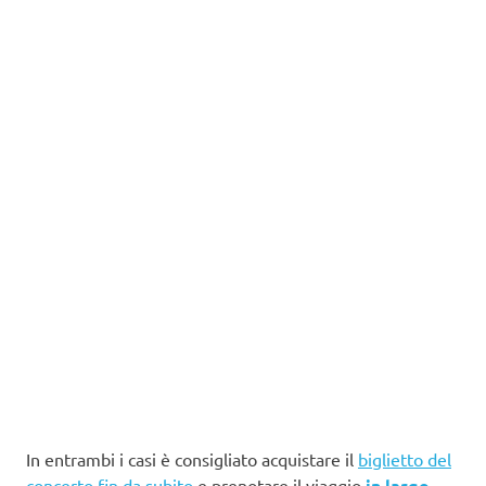
In entrambi i casi è consigliato acquistare il
biglietto del
concerto fin da subito
e prenotare il viaggio
in largo