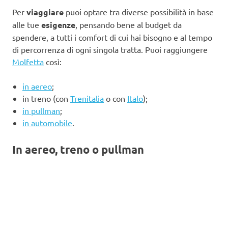
Per
viaggiare
puoi optare tra diverse possibilità in base
alle tue
esigenze
, pensando bene al budget da
spendere, a tutti i comfort di cui hai bisogno e al tempo
di percorrenza di ogni singola tratta. Puoi raggiungere
Molfetta
così:
in aereo
;
in treno (con
Trenitalia
o con
Italo
);
in pullman
;
in automobile
.
In aereo, treno o pullman