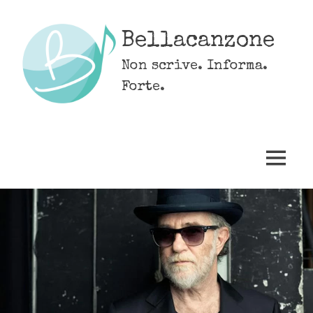
Skip
to
Bellacanzone
content
Non scrive. Informa.
Forte.
MENU