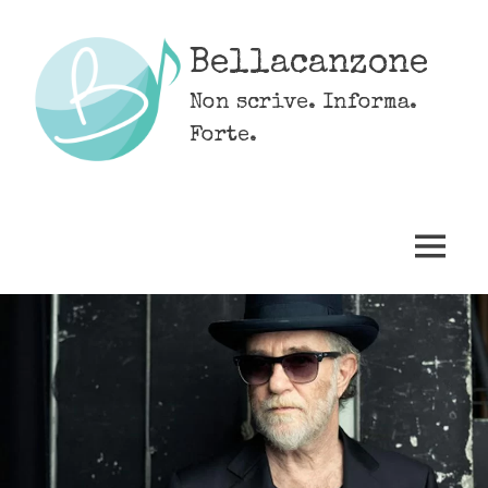
Skip
to
Bellacanzone
content
Non scrive. Informa.
Forte.
MENU