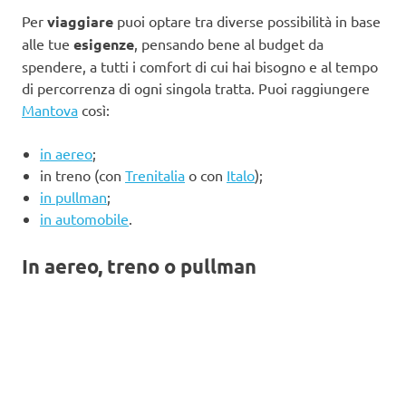
Per
viaggiare
puoi optare tra diverse possibilità in base
alle tue
esigenze
, pensando bene al budget da
spendere, a tutti i comfort di cui hai bisogno e al tempo
di percorrenza di ogni singola tratta. Puoi raggiungere
Mantova
così:
in aereo
;
in treno (con
Trenitalia
o con
Italo
);
in pullman
;
in automobile
.
In aereo, treno o pullman