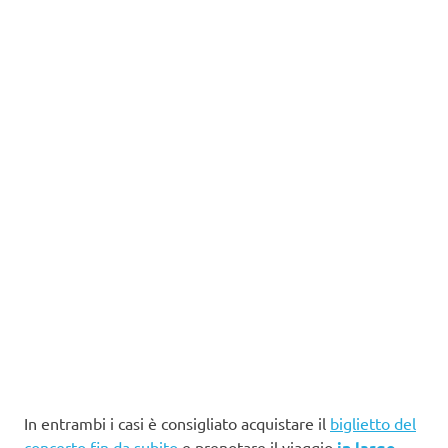
In entrambi i casi è consigliato acquistare il
biglietto del
concerto fin da subito
e prenotare il viaggio
in largo