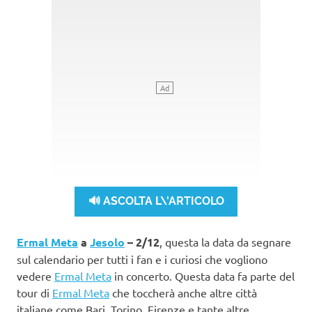
🔊 ASCOLTA L\'ARTICOLO
Ermal Meta
a
Jesolo
– 2/12
, questa la data da segnare
sul calendario per tutti i fan e i curiosi che vogliono
vedere
Ermal Meta
in concerto. Questa data fa parte del
tour di
Ermal Meta
che toccherà anche altre città
italiane come Bari, Torino, Firenze e tante altre.