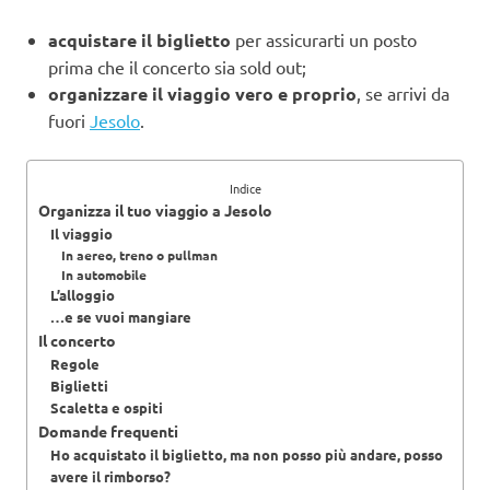
acquistare il biglietto
per assicurarti un posto
prima che il concerto sia sold out;
organizzare il viaggio vero e proprio
, se arrivi da
fuori
Jesolo
.
Indice
Organizza il tuo viaggio a Jesolo
Il viaggio
In aereo, treno o pullman
In automobile
L’alloggio
…e se vuoi mangiare
Il concerto
Regole
Biglietti
Scaletta e ospiti
Domande frequenti
Ho acquistato il biglietto, ma non posso più andare, posso
avere il rimborso?