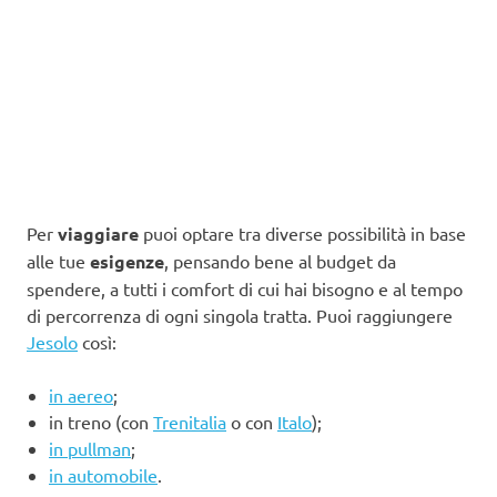
Per
viaggiare
puoi optare tra diverse possibilità in base
alle tue
esigenze
, pensando bene al budget da
spendere, a tutti i comfort di cui hai bisogno e al tempo
di percorrenza di ogni singola tratta. Puoi raggiungere
Jesolo
così:
in aereo
;
in treno (con
Trenitalia
o con
Italo
);
in pullman
;
in automobile
.