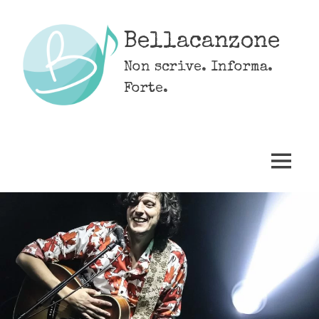
Skip
to
Bellacanzone
content
Non scrive. Informa.
Forte.
MENU