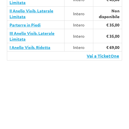
Limitata
II Anello Visib. Laterale
Non
Intero
Limitata
disponibile
Parterre in Piedi
Intero
€ 35,00
III Anello Visib. Laterale
Intero
€ 35,00
Limitata
I Anello Visib. Ridotta
Intero
€ 69,00
Vai a TicketOne