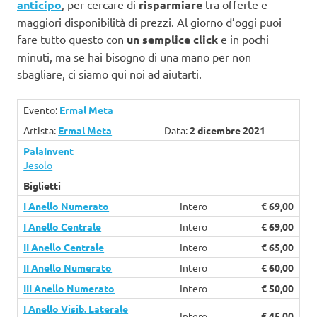
anticipo
, per cercare di
risparmiare
tra offerte e
maggiori disponibilità di prezzi. Al giorno d’oggi puoi
fare tutto questo con
un semplice click
e in pochi
minuti, ma se hai bisogno di una mano per non
sbagliare, ci siamo qui noi ad aiutarti.
Evento:
Ermal Meta
Artista:
Ermal Meta
Data:
2 dicembre 2021
PalaInvent
Jesolo
Biglietti
I Anello Numerato
Intero
€ 69,00
I Anello Centrale
Intero
€ 69,00
II Anello Centrale
Intero
€ 65,00
II Anello Numerato
Intero
€ 60,00
III Anello Numerato
Intero
€ 50,00
I Anello Visib. Laterale
Intero
€ 45,00