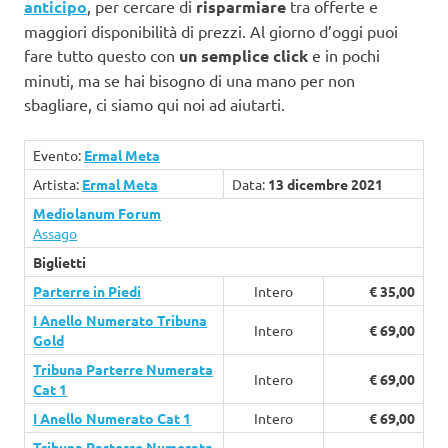
anticipo
, per cercare di
risparmiare
tra offerte e
maggiori disponibilità di prezzi. Al giorno d’oggi puoi
fare tutto questo con
un semplice click
e in pochi
minuti, ma se hai bisogno di una mano per non
sbagliare, ci siamo qui noi ad aiutarti.
Evento:
Ermal Meta
Artista:
Ermal Meta
Data:
13 dicembre 2021
Mediolanum Forum
Assago
Biglietti
Parterre in Piedi
Intero
€ 35,00
I Anello Numerato Tribuna
Intero
€ 69,00
Gold
Tribuna Parterre Numerata
Intero
€ 69,00
Cat 1
I Anello Numerato Cat 1
Intero
€ 69,00
Tribuna Parterre Numerata