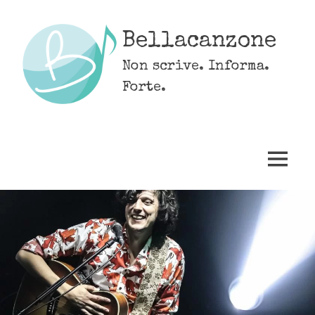
Skip
to
Bellacanzone
content
Non scrive. Informa.
Forte.
MENU