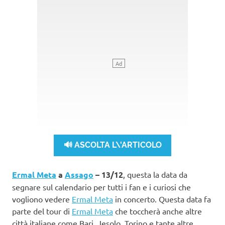
🔊 ASCOLTA L\'ARTICOLO
Ermal Meta
a
Assago
– 13/12
, questa la data da
segnare sul calendario per tutti i fan e i curiosi che
vogliono vedere
Ermal Meta
in concerto. Questa data fa
parte del tour di
Ermal Meta
che toccherà anche altre
città italiane come Bari, Jesolo, Torino e tante altre.