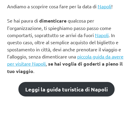
Andiamo a scoprire cosa fare per la data di
Napoli
!
Se hai paura di
dimenticare
qualcosa per
l’organizzazione, ti spieghiamo passo passo come
comportarti, soprattutto se arrivi da fuori
Napoli
. In
questo caso, oltre al semplice acquisto del biglietto e
spostamento in città, devi anche prenotare il viaggio e
l’alloggio, senza dimenticare una
piccola guida da avere
per visitare Napoli
,
se hai voglia di goderti a pieno il
tuo viaggio
.
Leggi la guida turistica di Napoli