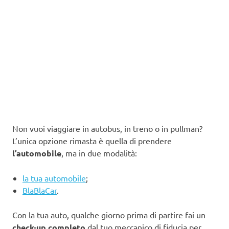
Non vuoi viaggiare in autobus, in treno o in pullman?
L’unica opzione rimasta è quella di prendere
l’automobile
, ma in due modalità:
la tua automobile
;
BlaBlaCar
.
Con la tua auto, qualche giorno prima di partire fai un
check-up completo
dal tuo meccanico di fiducia per