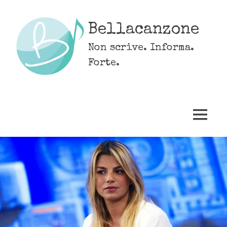
Skip
to
Bellacanzone
content
Non scrive. Informa.
Forte.
MENU