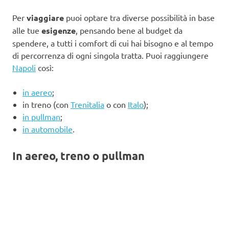
Per
viaggiare
puoi optare tra diverse possibilità in base
alle tue
esigenze
, pensando bene al budget da
spendere, a tutti i comfort di cui hai bisogno e al tempo
di percorrenza di ogni singola tratta. Puoi raggiungere
Napoli
così:
in aereo
;
in treno (con
Trenitalia
o con
Italo
);
in pullman
;
in automobile
.
In aereo, treno o pullman