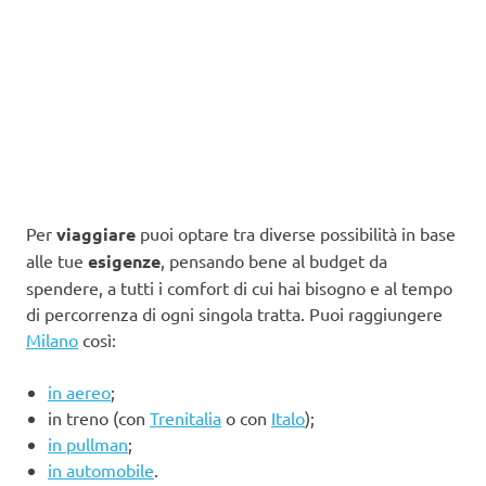
Per
viaggiare
puoi optare tra diverse possibilità in base
alle tue
esigenze
, pensando bene al budget da
spendere, a tutti i comfort di cui hai bisogno e al tempo
di percorrenza di ogni singola tratta. Puoi raggiungere
Milano
così:
in aereo
;
in treno (con
Trenitalia
o con
Italo
);
in pullman
;
in automobile
.