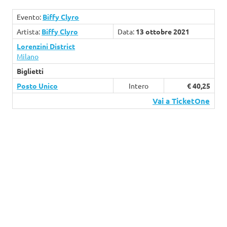
Evento:
Biffy Clyro
Artista:
Biffy Clyro
Data:
13 ottobre 2021
Lorenzini District
Milano
Biglietti
Posto Unico
Intero
€ 40,25
Vai a TicketOne