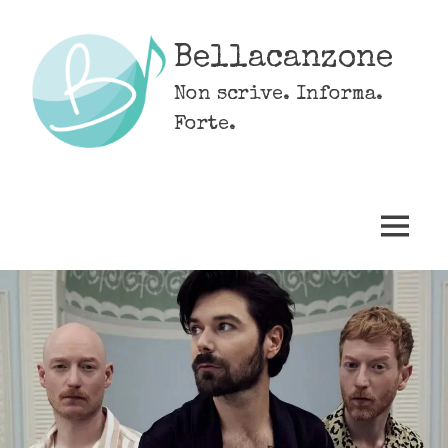
Skip
to
Bellacanzone
content
Non scrive. Informa.
Forte.
MENU