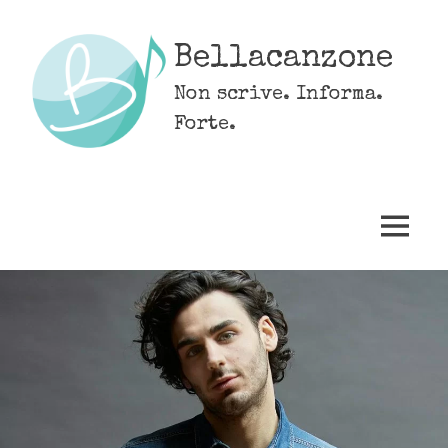
Skip
to
Bellacanzone
content
Non scrive. Informa.
Forte.
MENU