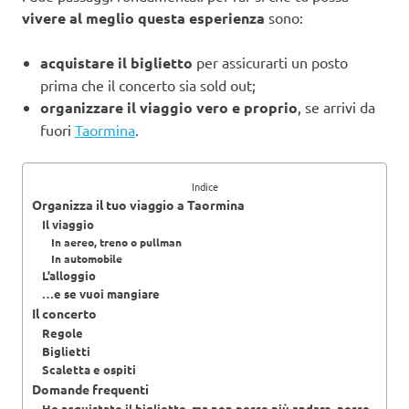
vivere al meglio questa esperienza
sono:
acquistare il biglietto
per assicurarti un posto
prima che il concerto sia sold out;
organizzare il viaggio vero e proprio
, se arrivi da
fuori
Taormina
.
Indice
Organizza il tuo viaggio a Taormina
Il viaggio
In aereo, treno o pullman
In automobile
L’alloggio
…e se vuoi mangiare
Il concerto
Regole
Biglietti
Scaletta e ospiti
Domande frequenti
Ho acquistato il biglietto, ma non posso più andare, posso