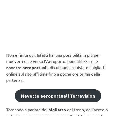
Non è finita qui. Infatti hai una possibilità in più per
muoverti da e verso l’Aeroporto: puoi utilizzare le
navette aeroportuali
, di cui puoi acquistare i biglietti
online sul sito ufficiale fino a poche ore prima della
partenza.
Navette aeroportuali Terravision
Tornando a parlare del
biglietto
del treno, dell’aereo o
del pullman vero e proprio, sia per l’andata, sia per il