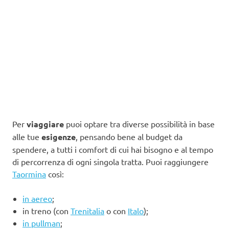
Per
viaggiare
puoi optare tra diverse possibilità in base
alle tue
esigenze
, pensando bene al budget da
spendere, a tutti i comfort di cui hai bisogno e al tempo
di percorrenza di ogni singola tratta. Puoi raggiungere
Taormina
così:
in aereo
;
in treno (con
Trenitalia
o con
Italo
);
in pullman
;