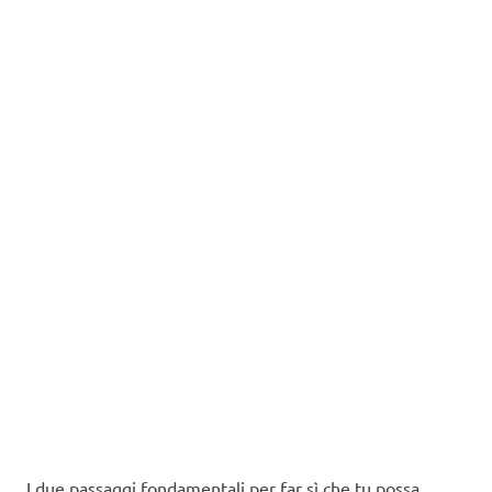
I due passaggi fondamentali per far sì che tu possa