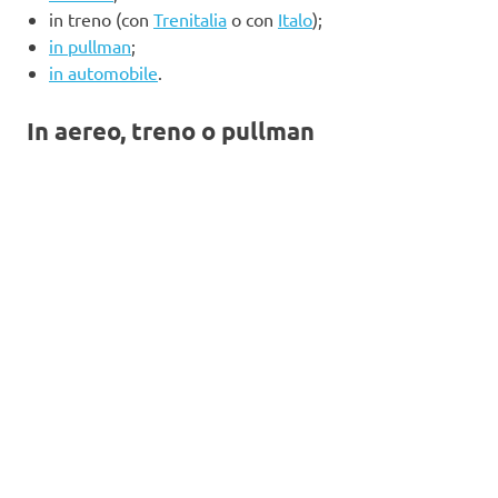
in treno (con
Trenitalia
o con
Italo
);
in pullman
;
in automobile
.
In aereo, treno o pullman