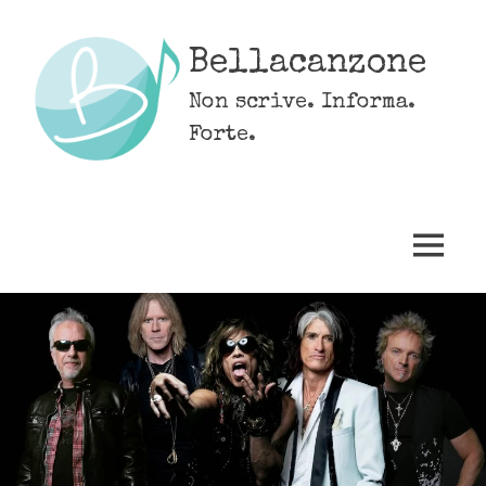
Skip
to
Bellacanzone
content
Non scrive. Informa.
Forte.
MENU