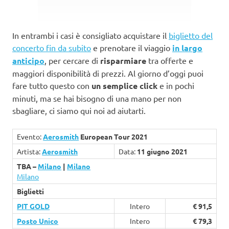
In entrambi i casi è consigliato acquistare il
biglietto del
concerto fin da subito
e prenotare il viaggio
in largo
anticipo
, per cercare di
risparmiare
tra offerte e
maggiori disponibilità di prezzi. Al giorno d’oggi puoi
fare tutto questo con
un semplice click
e in pochi
minuti, ma se hai bisogno di una mano per non
sbagliare, ci siamo qui noi ad aiutarti.
Evento:
Aerosmith
European Tour 2021
Artista:
Aerosmith
Data:
11 giugno 2021
TBA –
Milano
|
Milano
Milano
Biglietti
PIT GOLD
Intero
€ 91,5
Posto Unico
Intero
€ 79,3