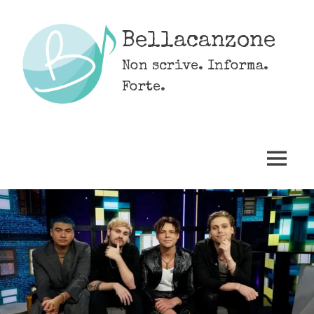
Skip
to
Bellacanzone
content
Non scrive. Informa.
Forte.
MENU