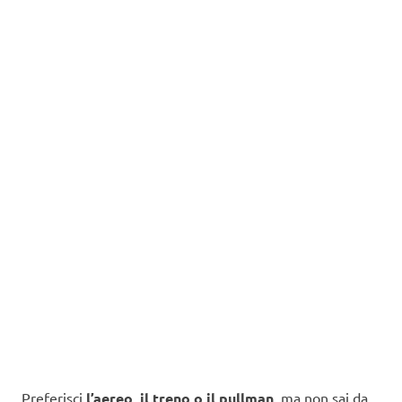
Preferisci
l’aereo, il treno o il pullman
, ma non sai da