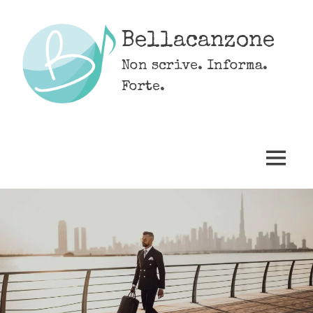
Skip
to
Bellacanzone
content
Non scrive. Informa.
Forte.
MENU