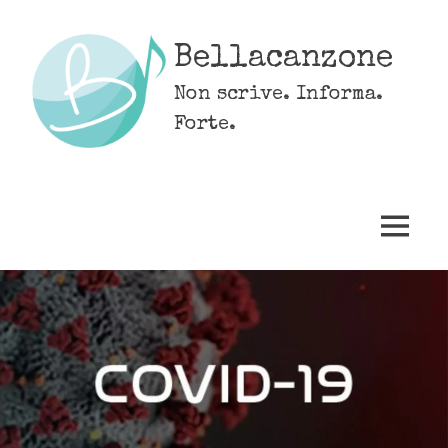
Skip
to
Bellacanzone
content
Non scrive. Informa.
Forte.
MENU