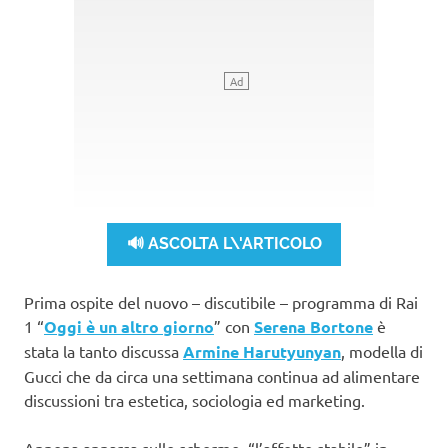
🔊 ASCOLTA L\'ARTICOLO
Prima ospite del nuovo – discutibile – programma di Rai
1 “
Oggi è un altro giorno
” con
Serena Bortone
è
stata la tanto discussa
Armine Harutyunyan
, modella di
Gucci che da circa una settimana continua ad alimentare
discussioni tra estetica, sociologia ed marketing.
Appena apparsa sullo schermo, “l’affetto stabile” in