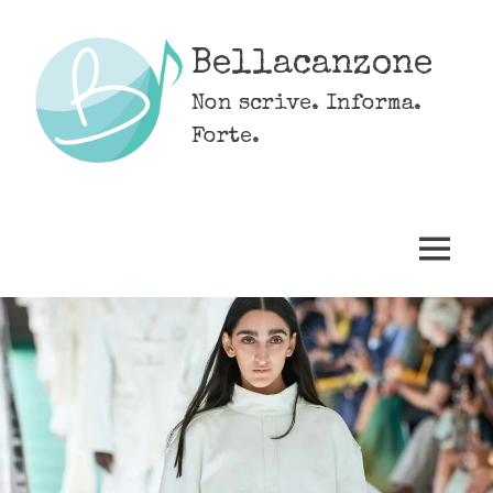
Skip
to
Bellacanzone
content
Non scrive. Informa.
Forte.
MENU