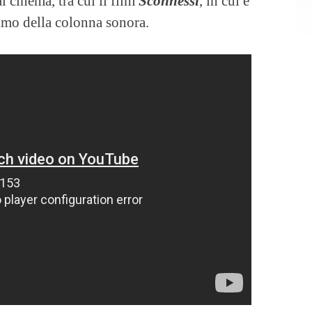
al cinema, tra cui il film
Sconnessi
, in cui è
imo della colonna sonora.