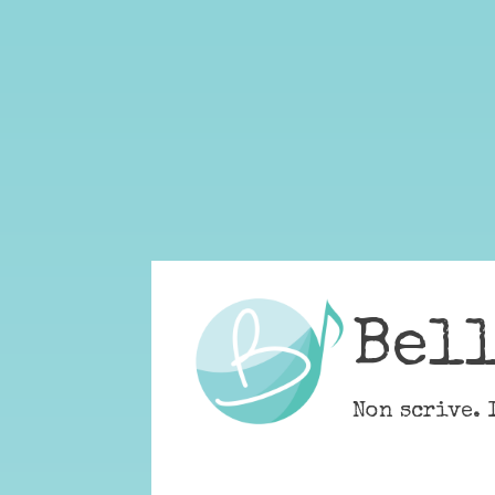
Skip
to
content
Bel
Non scrive. 