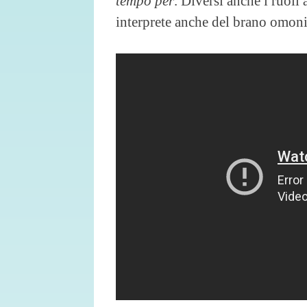
tempo per
. Diversi anche i ruoli 
interprete anche del brano omon