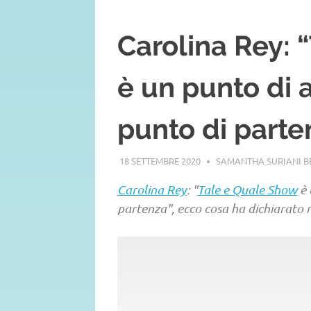
Carolina Rey: 
è un punto di 
punto di parte
18 SETTEMBRE 2020
SAMANTHA SURIANI 
Carolina Rey
: "
Tale e Quale Show
è 
partenza", ecco cosa ha dichiarato n