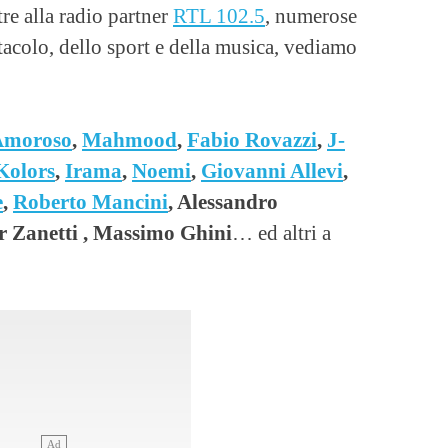
tre alla radio partner
RTL 102.5
, numerose
tacolo, dello sport e della musica, vediamo
Amoroso
,
Mahmood
,
Fabio Rovazzi
,
J-
Kolors
,
Irama
,
Noemi
,
Giovanni Allevi
,
e
,
Roberto Mancini
, Alessandro
r Zanetti , Massimo Ghini
… ed altri a