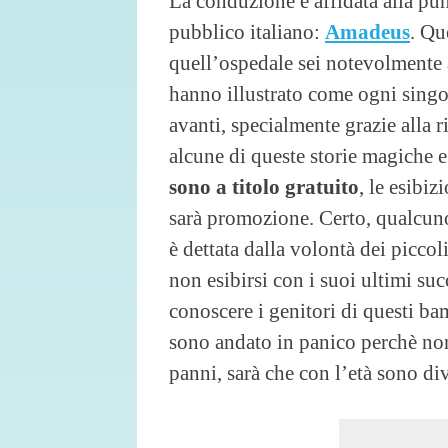
La conduzione è affidata alla pun
pubblico italiano:
Amadeus
. Qu
quell’ospedale sei notevolmente a
hanno illustrato come ogni singol
avanti, specialmente grazie alla 
alcune di queste storie magiche e
sono a titolo gratuito
, le esibi
sarà promozione. Certo, qualcuno 
è dettata dalla volontà dei piccol
non esibirsi con i suoi ultimi su
conoscere i genitori di questi b
sono andato in panico perchè no
panni, sarà che con l’età sono div