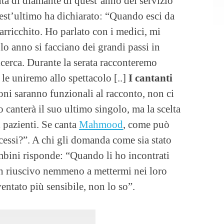
ta di diamante di quest’anno del servizio
est’ultimo ha dichiarato: “Quando esci da
rricchito. Ho parlato con i medici, mi
o anno si facciano dei grandi passi in
ricerca. Durante la serata racconteremo
 le uniremo allo spettacolo [..]
I cantanti
zioni saranno funzionali al racconto, non ci
canterà il suo ultimo singolo, ma la scelta
i pazienti. Se canta
Mahmood
, come può
ccessi?”. A chi gli domanda come sia stato
ambini risponde: “Quando li ho incontrati
n riuscivo nemmeno a mettermi nei loro
entato più sensibile, non lo so”.