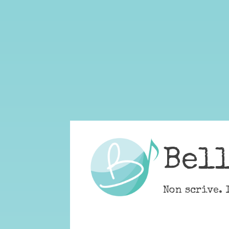
Skip
to
content
Bel
Non scrive. 