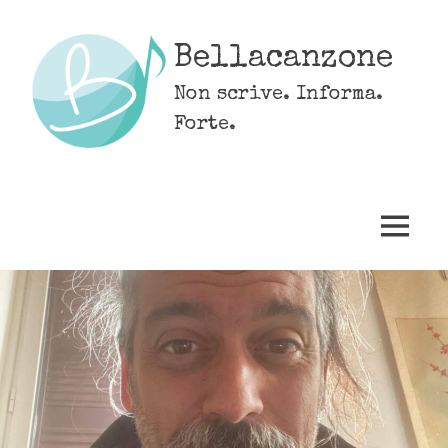
Skip
to
Bellacanzone
content
Non scrive. Informa.
Forte.
MENU