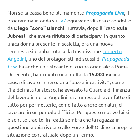
Non se la passa bene ultimamente
Propaganda Live
, il
programma in onda su
La7
ogni venerdì sera e condotto
da
Diego “Zoro” Bianchi
. Tuttavia, dopo il “caso
Rula
Jubreal
” che aveva rifiutato di parteciparvi in quanto
unica donna presente in scaletta, ora una nuova
tempesta si è abbattuta sulla trasmissione.
Roberto
Angelini
, uno dei protagonisti indiscussi di
Propaganda
Live
, ha anche un ristorante di cucina orientale a Roma.
Di recente, ha ricevuto una multa da
15.000 euro
a
causa di lavoro in nero. Una “pazza incattivita”, come
l’ha definita lui stesso, ha avvisato la Guardia di Finanza
del lavoro in nero. Angelini ha ammesso di aver fatto di
tutto per permetterle, come fatto anche con altri, di
lavorare in un periodo difficile. Per questo motivo lui si
è sentito tradito. In realtà sembra che la ragazza in
questione abbia rivelato alle Forze dell’Ordine la propria
situazione contrattuale dopo un fermo.